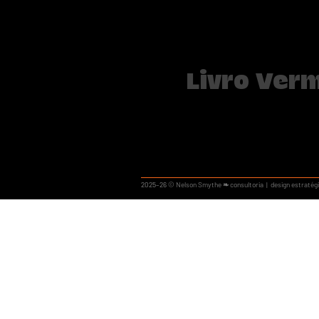
Livro Ver
2025–26 ©
Nelson Smythe ❧ consultoria | design estratég
Este projeto foi desenvolvid