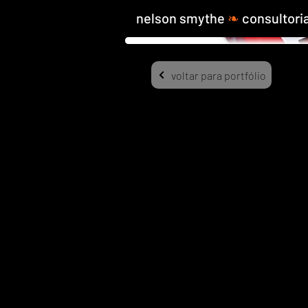
nelson smythe
❧
consultori
voltar para portfólio