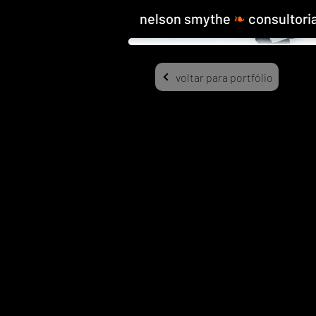
nelson smythe
❧
consultori
voltar para portfólio