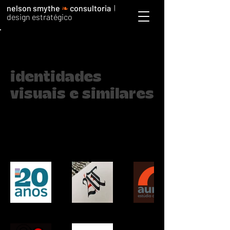
nelson smythe
❧
consultoria
|
design estratégico
voltar para portfolio
identidades
visuais e similares
Nesta coleção são apresentados alguns dos
projetos de identidade corporativa e
institucional além de selos comemorativos.