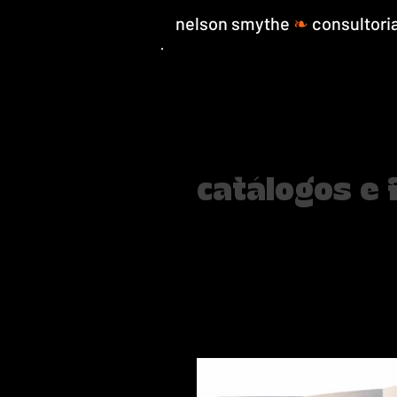
nelson smythe
❧
consultori
voltar para portfolio
catálogos e 
Foram criados dois 
também foi desenvo
foi instalado no Col