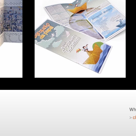
Wh
>
c