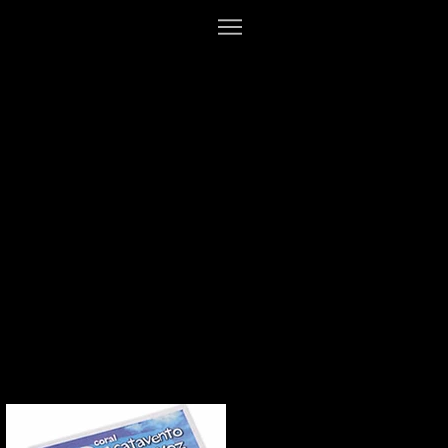
gio Medianeira;
 grande mural que