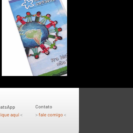
Contato
atsApp
lique aqui
<
>
fale comigo
<