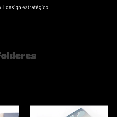
a
| design estratégico
folderes
catálogos para dois eventos do coral Catavento Cantavoz, para o Colé
lvido o folder Poética do Espaço, que mostra todos os personagens no
égio.