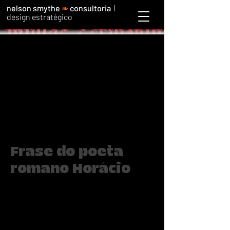
nelson smythe
❧
consultoria
|
design estratégico
Frase do poeta
romano Horácio
"Muitos sofrem do mal incurável de
escrever."
O poeta romano Horácio criticava poetas